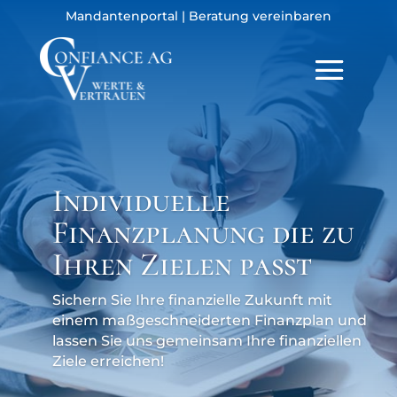
Mandantenportal
|
Beratung vereinbaren
Individuelle
Finanzplanung die zu
Ihren Zielen passt
Sichern Sie Ihre finanzielle Zukunft mit
einem maßgeschneiderten Finanzplan und
lassen Sie uns gemeinsam Ihre finanziellen
Ziele erreichen!