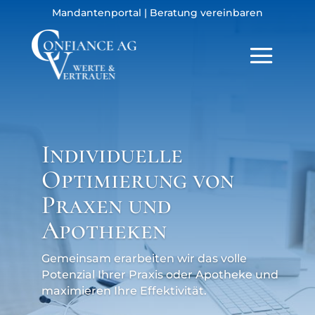
Mandantenportal
|
Beratung vereinbaren
Individuelle
Optimierung von
Praxen und
Apotheken
Gemeinsam erarbeiten wir das volle
Potenzial Ihrer Praxis oder Apotheke und
maximieren Ihre Effektivität.